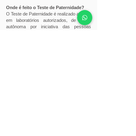
Onde é feito o Teste de Paternidade?
O Teste de Paternidade é realizado apenas
em laboratórios autorizados, de forma
autônoma por iniciativa das pessoas
envolvidas ou através de determinação
judicial.
Onde comprar o Teste de Paternidade?
Exame de paternidade com segurança e
privacidade é no laboratório de análises
clínicas! Adquira já seu exame.