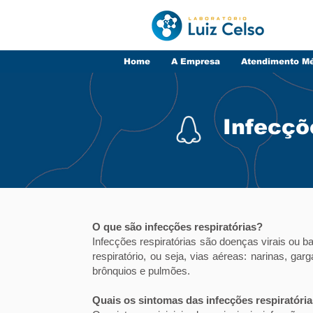
Home
A Empresa
Atendimento M
Infecçõ
O que são infecções respiratórias?
Infecções respiratórias são doenças virais ou ba
respiratório, ou seja, vias aéreas: narinas, ga
brônquios e pulmões.
Quais os sintomas das infecções respiratóri