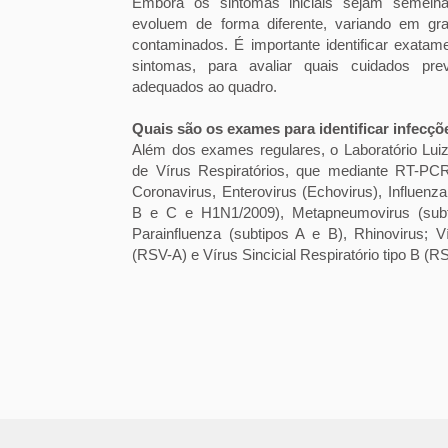
Embora os sintomas iniciais sejam semelhan
evoluem de forma diferente, variando em gr
contaminados. É importante identificar exatam
sintomas, para avaliar quais cuidados pre
adequados ao quadro.
Quais são os exames para identificar infecçõ
Além dos exames regulares, o Laboratório Luiz
de Vírus Respiratórios, que mediante RT-PCR
Coronavirus, Enterovirus (Echovirus), Influen
B e C e H1N1/2009), Metapneumovirus (subti
Parainfluenza (subtipos A e B), Rhinovirus; Ví
(RSV-A) e Vírus Sincicial Respiratório tipo B (R