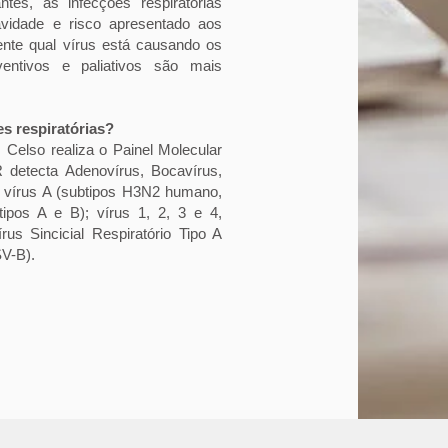
tes, as infecções respiratórias
avidade e risco apresentado aos
ente qual vírus está causando os
ventivos e paliativos são mais
es respiratórias?
 Celso realiza o Painel Molecular
 detecta Adenovírus, Bocavírus,
za vírus A (subtipos H3N2 humano,
pos A e B); vírus 1, 2, 3 e 4,
rus Sincicial Respiratório Tipo A
SV-B).