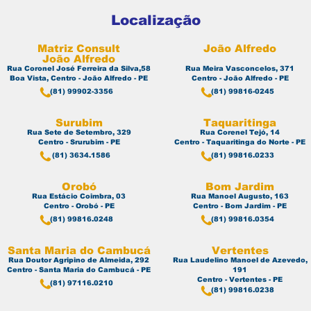
Localização
Matriz Consult
João Alfredo
João Alfredo
Rua Coronel José Ferreira da Silva,58
Rua Meira Vasconcelos, 371
Boa Vista, Centro - João Alfredo - PE
Centro - João Alfredo - PE
(81) 99902-3356
(81) 99816-0245
Surubim
Taquaritinga
Rua Sete de Setembro, 329
Rua Corenel Tejó, 14
Centro - Srurubim - PE
Centro - Taquaritinga do Norte - PE
(81) 3634.1586
(81) 99816.0233
Orobó
Bom Jardim
Rua Estácio Coimbra, 03
Rua Manoel Augusto, 163
Centro - Orobó - PE
Centro - Bom Jardim - PE
(81) 99816.0248
(81) 99816.0354
Santa Maria do Cambucá
Vertentes
Rua Doutor Agripino de Almeida, 292
Rua Laudelino Manoel de Azevedo,
Centro - Santa Maria do Cambucá - PE
191
Centro - Vertentes - PE
(81) 97116.0210
(81) 99816.0238