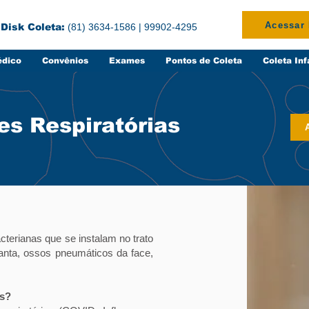
Acessar
Disk Coleta:
(81) 3634-1586 | 99902-4295
édico
Convênios
Exames
Pontos de Coleta
Coleta Inf
es Respiratórias
cterianas que se instalam no trato
rganta, ossos pneumáticos da face,
as?