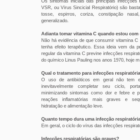
Os sintomas iniciais das principais infecções 
VSR, ou Vírus Sincicial Respiratório) são bast
tosse, espirros, coriza, constipação nas
generalizado.
Adianta tomar vitamina C quando estou com 
Não há evidência de que consumir vitamina C d
tenha efeito terapêutico. Essa ideia vem da
regular da vitamina C previne infecções respirat
do químico Linus Pauling nos anos 1970, hoje m
Qual o tratamento para infecções respiratóri
O uso de antibióticos em geral não tem ef
inevitavelmente completar seu ciclo, port
minimizando sintomas como dor e febre e p
reações inflamatórias mais graves e seq
hidratação e alimentação leve.
Quanto tempo dura uma infecção respiratóri
Em geral, o ciclo do vírus das infecções respirat
Infecções respiratórias são graves?