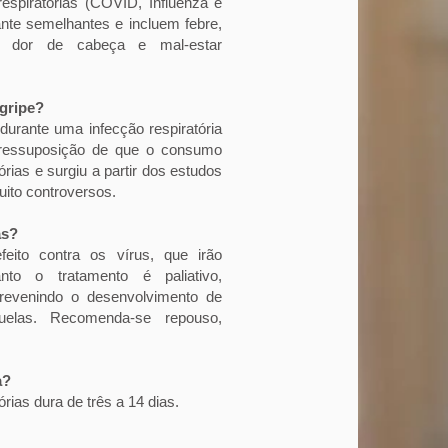
respiratórias (COVID, Influenza e
ante semelhantes e incluem febre,
al, dor de cabeça e mal-estar
gripe?
urante uma infecção respiratória
 pressuposição de que o consumo
órias e surgiu a partir dos estudos
uito controversos.
as?
eito contra os vírus, que irão
anto o tratamento é paliativo,
revenindo o desenvolvimento de
uelas. Recomenda-se repouso,
a?
órias dura de três a 14 dias.