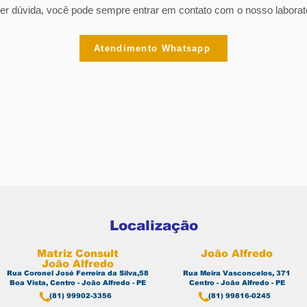
er dúvida, você pode sempre entrar em contato com o nosso laborató
Atendimento Whatsapp
Localização
Matriz Consult
João Alfredo
João Alfredo
Rua Coronel José Ferreira da Silva,58
Rua Meira Vasconcelos, 371
Boa Vista, Centro - João Alfredo - PE
Centro - João Alfredo - PE
(81) 99902-3356
(81) 99816-0245